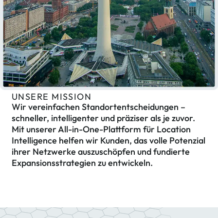
UNSERE MISSION
Wir vereinfachen Standortentscheidungen –
schneller, intelligenter und präziser als je zuvor.
Mit unserer All-in-
One
-Plattform für Location
Intelligence
helfen wir Kunden, das volle Potenzial
Essential
Essential Cookies
ihrer Netzwerke auszuschöpfen und fundierte
Cookies
Expansionsstrategien zu entwickeln.
Wir verwenden Cookies auf
Google
unserer Website. Sie liefern uns
Analytics
Webanalysen und helfen dabei,
Ihnen auf allen Seiten die
HotJar
bestmögliche Nutzererfahrung zu
bieten. Weitere Informationen